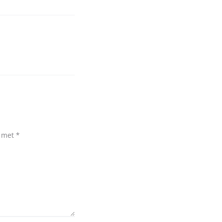
d met
*