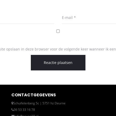
E-mail
*
ite opslaan in deze browser voor de volgende keer wanneer ik een 
CONTACTGEGEVENS
Schuifelenberg 5c | 5751 hz Deurne
06 53 33 16 78