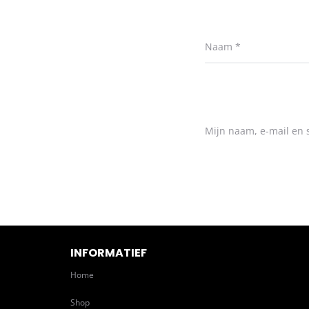
Naam
*
Mijn naam, e-mail en s
INFORMATIEF
Home
Shop