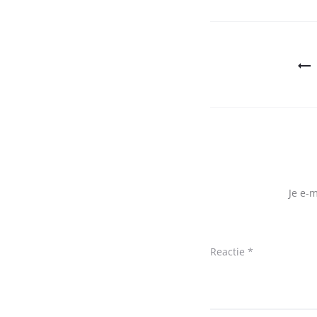
Bericht
navigatie
Je e-
Reactie
*