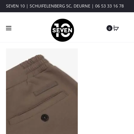
SEVEN 10 | SCHUIFELENBERG 5C, DEURNE | 06 53 33 16 78
0