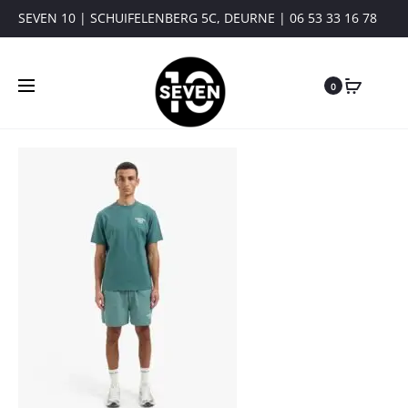
SEVEN 10 | SCHUIFELENBERG 5C, DEURNE | 06 53 33 16 78
0