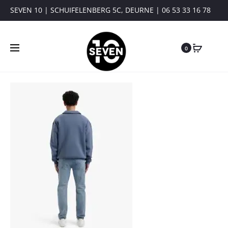
SEVEN 10 | SCHUIFELENBERG 5C, DEURNE | 06 53 33 16 78
0