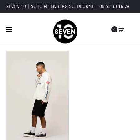
SEVEN 10 | SCHUIFELENBERG 5C, DEURNE | 06 53 33 16 78
0