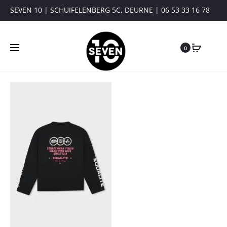
SEVEN 10 | SCHUIFELENBERG 5C, DEURNE | 06 53 33 16 78
0