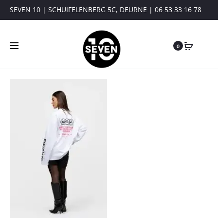
SEVEN 10 | SCHUIFELENBERG 5C, DEURNE | 06 53 33 16 78
0