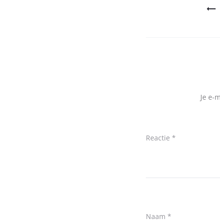
Bericht
navigatie
Je e-
Reactie
*
Naam
*