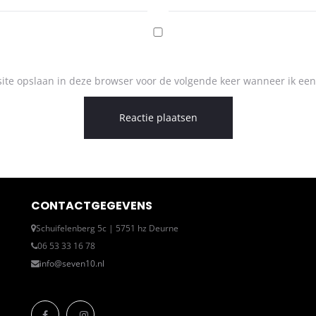
ite opslaan in deze browser voor de volgende keer wanneer ik een 
CONTACTGEGEVENS
Schuifelenberg 5c | 5751 hz Deurne
06 53 33 16 78
info@seven10.nl