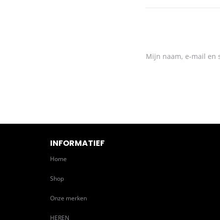
Mijn naam, e-mail en s
INFORMATIEF
Home
Shop
Onze merken
HEREN