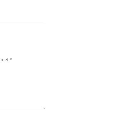
d met
*