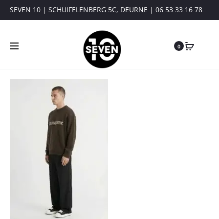
SEVEN 10 | SCHUIFELENBERG 5C, DEURNE | 06 53 33 16 78
0