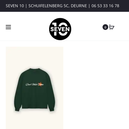
SEVEN 10 | SCHUIFELENBERG 5C, DEURNE | 06 53 33 16 78
0