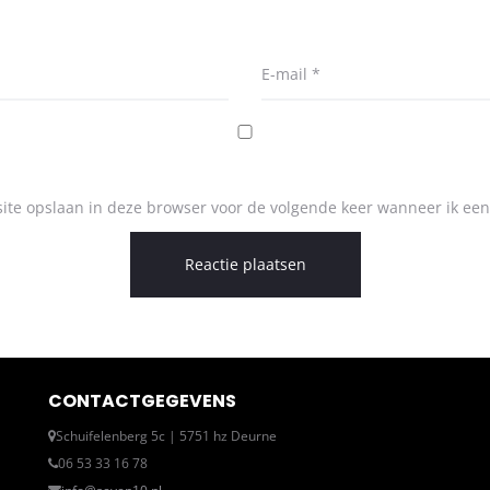
E-mail
*
ite opslaan in deze browser voor de volgende keer wanneer ik een 
CONTACTGEGEVENS
Schuifelenberg 5c | 5751 hz Deurne
06 53 33 16 78