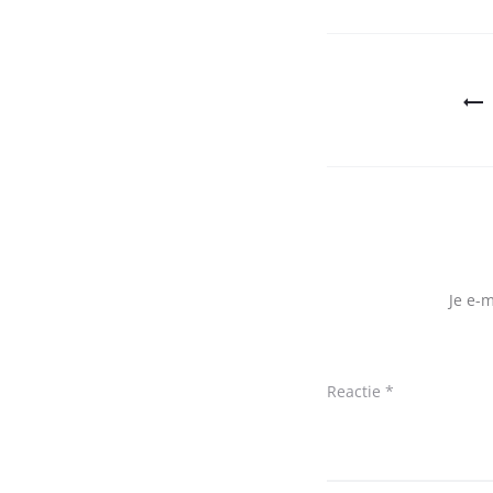
Bericht
navigatie
Je e-
Reactie
*