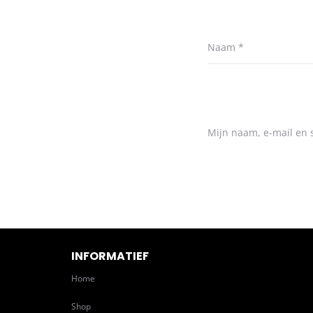
Naam
*
Mijn naam, e-mail en s
INFORMATIEF
Home
Shop