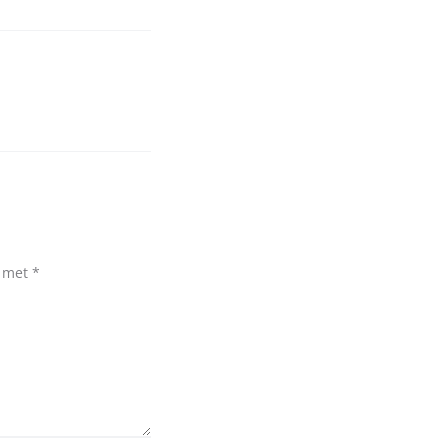
d met
*