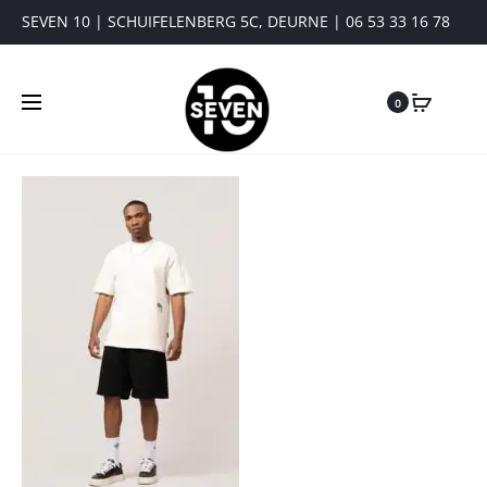
SEVEN 10 | SCHUIFELENBERG 5C, DEURNE | 06 53 33 16 78
0