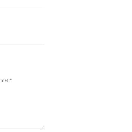
d met
*