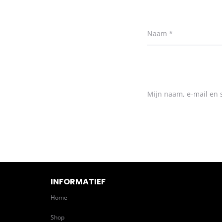
Naam
*
Mijn naam, e-mail en s
INFORMATIEF
Home
Shop