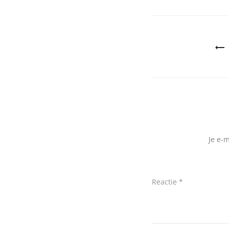
Bericht
navigatie
Je e-
Reactie
*