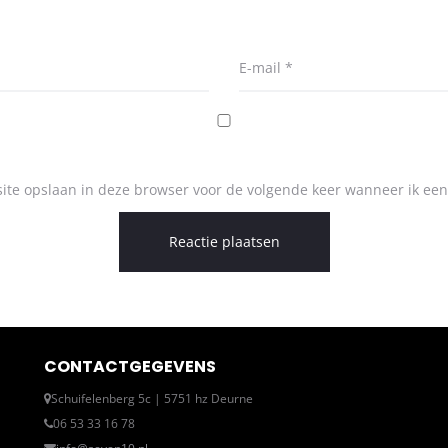
E-mail
*
ite opslaan in deze browser voor de volgende keer wanneer ik een 
CONTACTGEGEVENS
Schuifelenberg 5c | 5751 hz Deurne
06 53 33 16 78