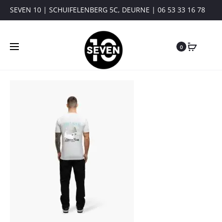
SEVEN 10 | SCHUIFELENBERG 5C, DEURNE | 06 53 33 16 78
0