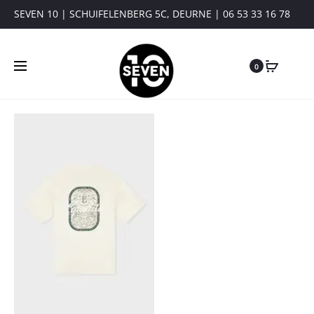
SEVEN 10 | SCHUIFELENBERG 5C, DEURNE | 06 53 33 16 78
0