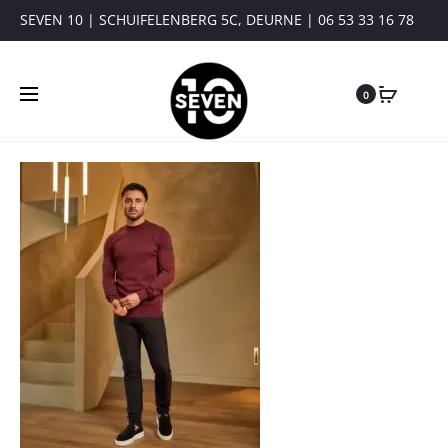
SEVEN 10 | SCHUIFELENBERG 5C, DEURNE | 06 53 33 16 78
0