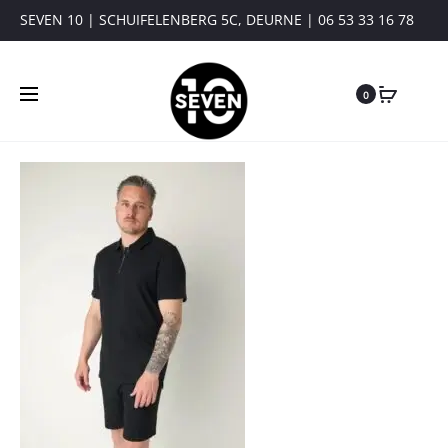
SEVEN 10 | SCHUIFELENBERG 5C, DEURNE | 06 53 33 16 78
0