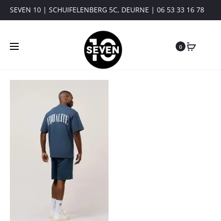
SEVEN 10 | SCHUIFELENBERG 5C, DEURNE | 06 53 33 16 78
0