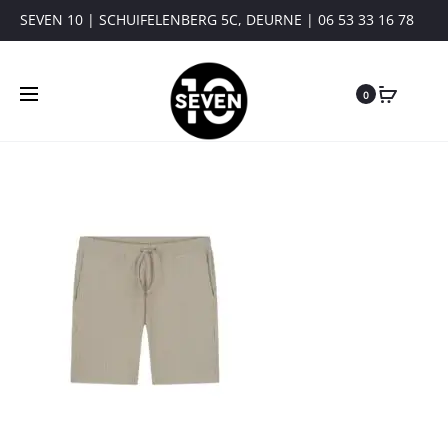
SEVEN 10 | SCHUIFELENBERG 5C, DEURNE | 06 53 33 16 78
0