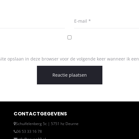
E-mail
*
ite opslaan in deze browser voor de volgende keer wanneer ik een 
CONTACTGEGEVENS
Schuifelenberg 5c | 5751 hz Deurne
06 53 33 16 78