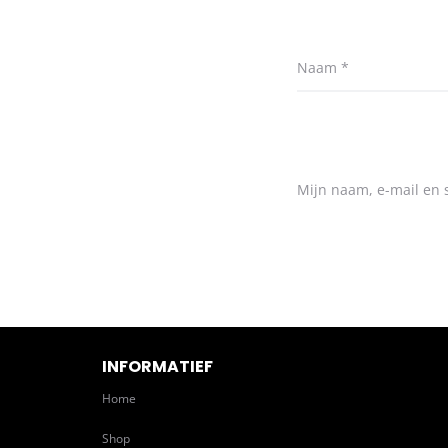
Naam
*
Mijn naam, e-mail en s
INFORMATIEF
Home
Shop