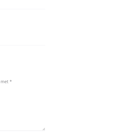
d met
*