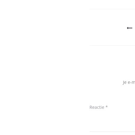
Bericht
navigatie
Je e-
Reactie
*