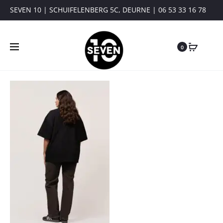
SEVEN 10 | SCHUIFELENBERG 5C, DEURNE | 06 53 33 16 78
0