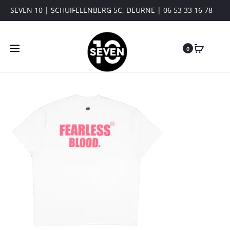
SEVEN 10 | SCHUIFELENBERG 5C, DEURNE | 06 53 33 16 78
0