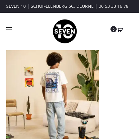
SEVEN 10 | SCHUIFELENBERG 5C, DEURNE | 06 53 33 16 78
0