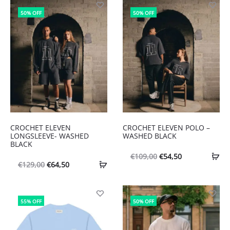
50% OFF
50% OFF
CROCHET ELEVEN
CROCHET ELEVEN POLO –
LONGSLEEVE- WASHED
WASHED BLACK
BLACK
Oorspronkelijke
Huidige
€
109,00
€
54,50
Oorspronkelijke
Huidige
€
129,00
€
64,50
prijs
prijs
prijs
prijs
was:
is:
was:
is:
€109,00.
€54,50.
55% OFF
50% OFF
€129,00.
€64,50.