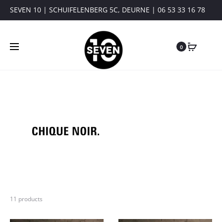
SEVEN 10 | SCHUIFELENBERG 5C, DEURNE | 06 53 33 16 78
0
11 products