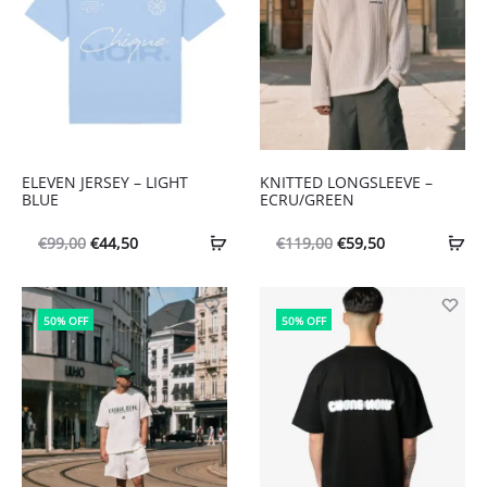
ELEVEN JERSEY – LIGHT
KNITTED LONGSLEEVE –
BLUE
ECRU/GREEN
Oorspronkelijke
Huidige
Oorspronkelijke
Huidige
€
99,00
€
44,50
€
119,00
€
59,50
prijs
prijs
prijs
prijs
was:
is:
was:
is:
50% OFF
50% OFF
€99,00.
€44,50.
€119,00.
€59,50.