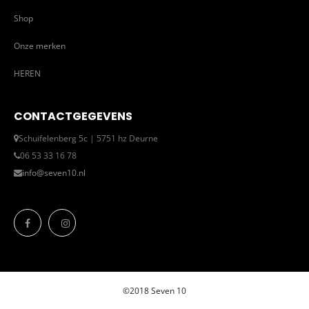
Shop
Onze merken
HEREN
CONTACTGEGEVENS
Schuifelenberg 5c | 5751 hz Deurne
06 53 33 16 78
info@seven10.nl
©2018 Seven 10