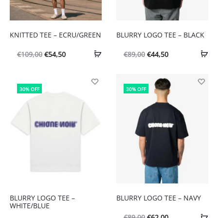
KNITTED TEE – ECRU/GREEN
BLURRY LOGO TEE – BLACK
Oorspronkelijke
Huidige
Oorspronkelijke
Huidige
€
109,00
€
54,50
€
89,00
€
44,50
prijs
prijs
prijs
prijs
was:
is:
was:
is:
30% OFF
30% OFF
€109,00.
€54,50.
€89,00.
€44,50.
BLURRY LOGO TEE –
BLURRY LOGO TEE – NAVY
WHITE/BLUE
Oorspronkelijke
Huidige
€
89,00
€
62,00