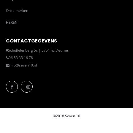
Onze merken
HEREN
CONTACTGEGEVENS
Schuifelenberg 5c | 5751 hz Deurne
06 53 33 16 78
info@seven10.nl
©2018 Seven 10