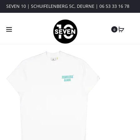
SEVEN 10 | SCHUIFELENBERG 5C, DEURNE | 06 53 33 16 78
0