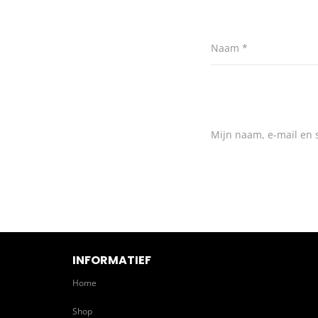
Naam
*
Mijn naam, e-mail en s
INFORMATIEF
Home
Shop