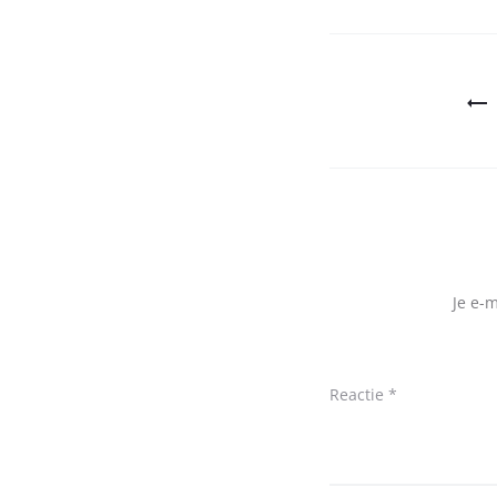
Bericht
navigatie
Je e-
Reactie
*