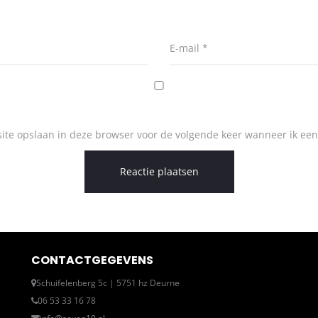
E-mail
*
ite opslaan in deze browser voor de volgende keer wanneer ik een 
CONTACTGEGEVENS
Schuifelenberg 5c | 5751 hz Deurne
06 53 33 16 78