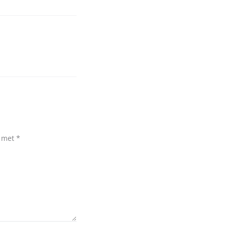
d met
*