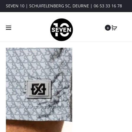
SEVEN 10 | SCHUIFELENBERG 5C, DEURNE | 06 53 33 16 78
0