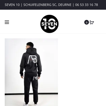
SEVEN 10 | SCHUIFELENBERG 5C, DEURNE | 06 53 33 16 78
0