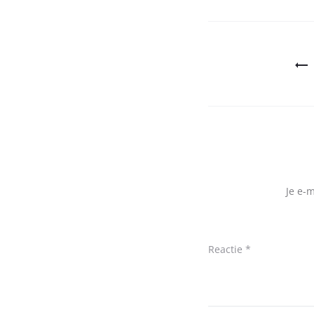
Bericht
navigatie
Je e-
Reactie
*