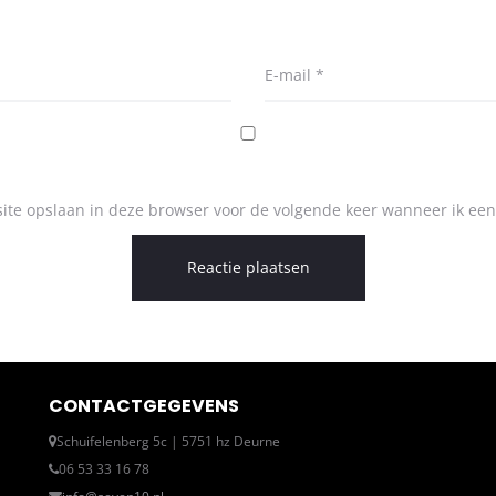
E-mail
*
ite opslaan in deze browser voor de volgende keer wanneer ik een 
CONTACTGEGEVENS
Schuifelenberg 5c | 5751 hz Deurne
06 53 33 16 78