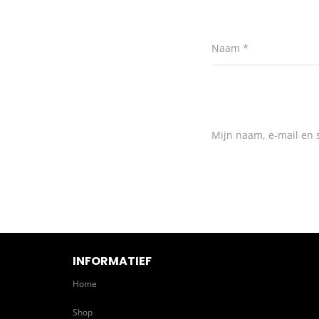
Naam
*
Mijn naam, e-mail en s
INFORMATIEF
Home
Shop