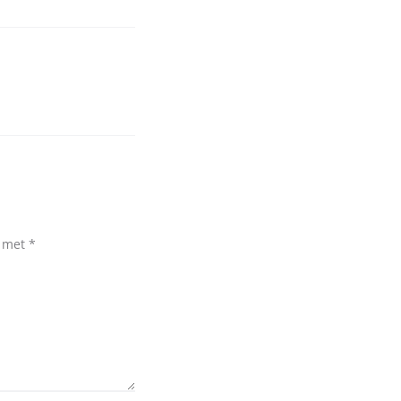
d met
*