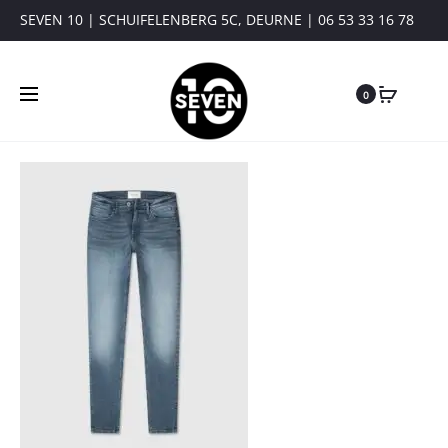
SEVEN 10 | SCHUIFELENBERG 5C, DEURNE | 06 53 33 16 78
0