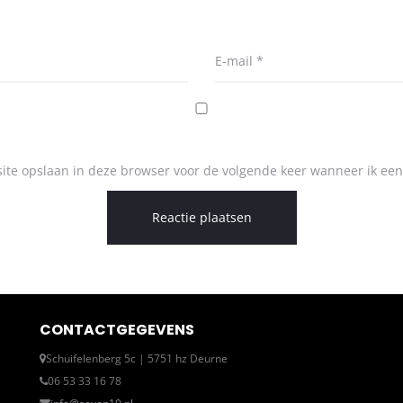
E-mail
*
ite opslaan in deze browser voor de volgende keer wanneer ik een 
CONTACTGEGEVENS
Schuifelenberg 5c | 5751 hz Deurne
06 53 33 16 78