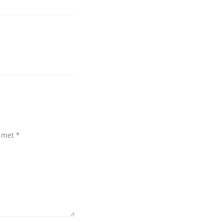
d met
*