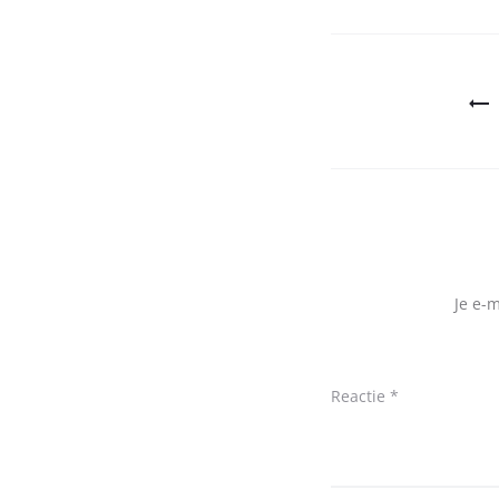
Bericht
navigatie
Je e-
Reactie
*