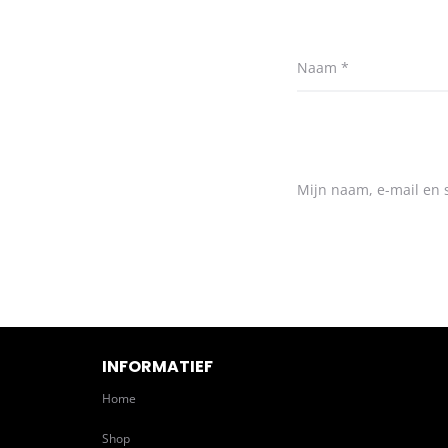
Naam
*
Mijn naam, e-mail en s
INFORMATIEF
Home
Shop