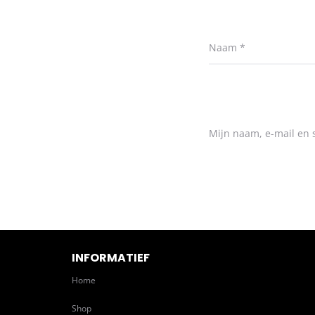
Naam
*
Mijn naam, e-mail en s
INFORMATIEF
Home
Shop