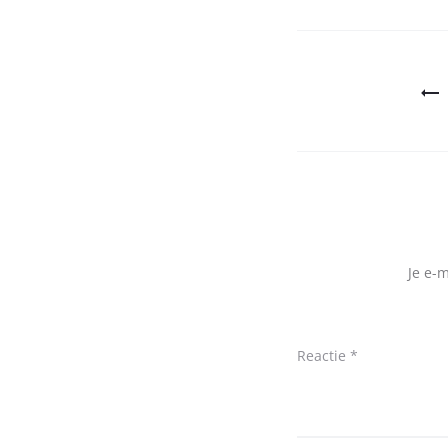
Bericht
navigatie
Je e-
Reactie
*