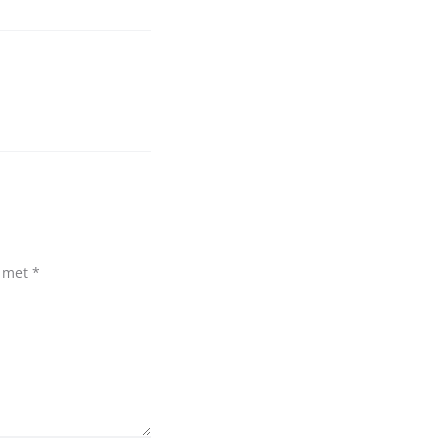
d met
*