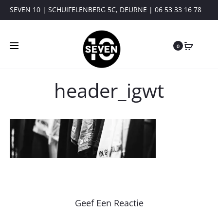
SEVEN 10 | SCHUIFELENBERG 5C, DEURNE | 06 53 33 16 78
0
header_igwt
Geef Een Reactie