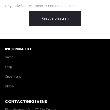
volgende keer wanneer ik een reactie plaats.
INFORMATIEF
Home
Shop
Onze merken
HEREN
CONTACTGEGEVENS
Schuifelenberg 5c | 5751 hz Deurne