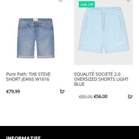
30% OFF
Pure Path: THE STEVE
EQUALITÉ SOCIETÉ 2.0
SHORT JEANS W1616
OVERSIZED SHORTS LIGHT
BLUE
€
79,99
Oorspronkelijke
Huidige
€
56,00
€
80,00
prijs
prijs
was:
is:
€80,00.
€56,00.
INFORMATIEF