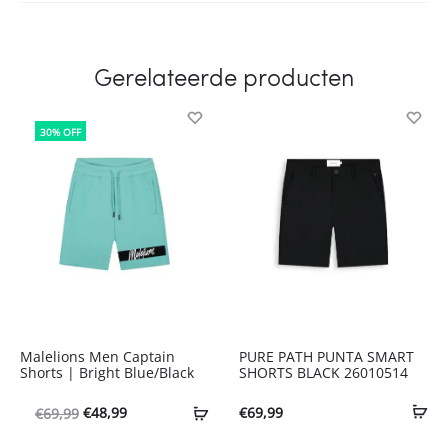
Gerelateerde producten
30% OFF
Malelions Men Captain
PURE PATH PUNTA SMART
Shorts | Bright Blue/Black
SHORTS BLACK 26010514
Oorspronkelijke
Huidige
€
48,99
€
69,99
€
69,99
prijs
prijs