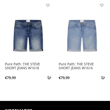
was:
is:
€69,99.
€48,99.
Pure Path: THE STEVE
Pure Path: THE STEVE
SHORT JEANS W1618
SHORT JEANS W1616
€
79,99
€
79,99