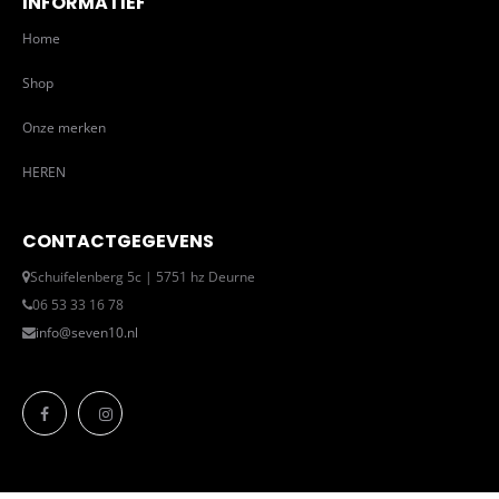
INFORMATIEF
Home
Shop
Onze merken
HEREN
CONTACTGEGEVENS
Schuifelenberg 5c | 5751 hz Deurne
06 53 33 16 78
info@seven10.nl