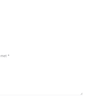
d met
*