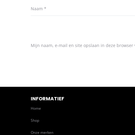
Naam
*
Mijn naam, e-mail en site opslaan in deze browser 
INFORMATIEF
Home
Shop
Onze merken