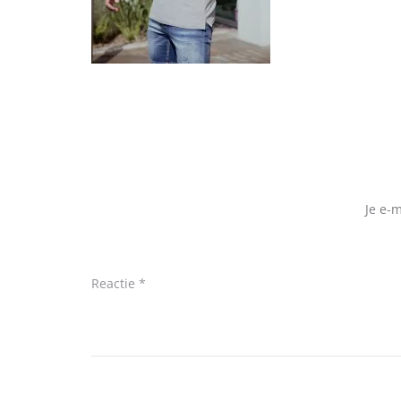
Je e-
Reactie
*