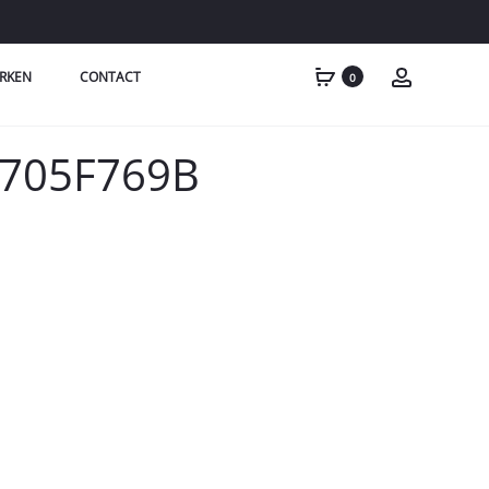
RKEN
CONTACT
0
6705F769B