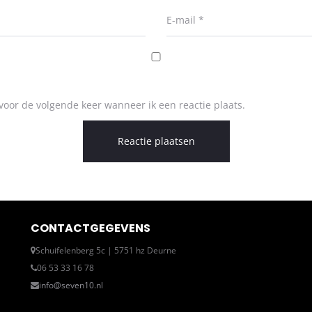
E-mail
*
voor de volgende keer wanneer ik een reactie plaats.
CONTACTGEGEVENS
Schuifelenberg 5c | 5751 hz Deurne
06 53 33 16 78
info@seven10.nl