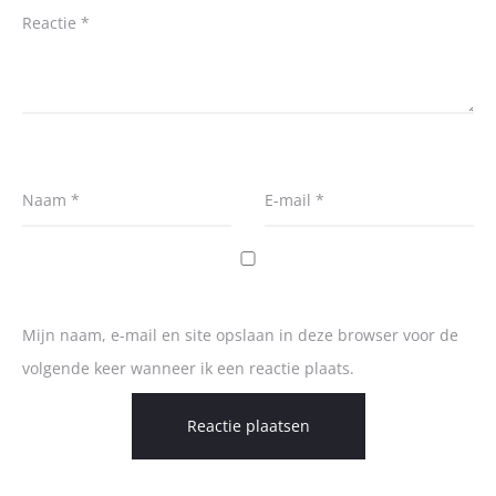
Reactie
*
Naam
*
E-mail
*
Mijn naam, e-mail en site opslaan in deze browser voor de
volgende keer wanneer ik een reactie plaats.