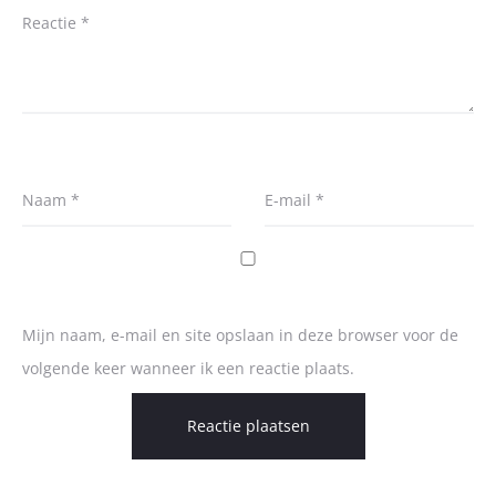
Reactie
*
Naam
*
E-mail
*
Mijn naam, e-mail en site opslaan in deze browser voor de
volgende keer wanneer ik een reactie plaats.