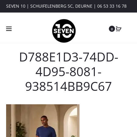
SEVEN 10 | SCHUIFELENBERG 5C, DEURNE | 06 53 33 16 78
0
D788E1D3-74DD-
4D95-8081-
938514BB9C67