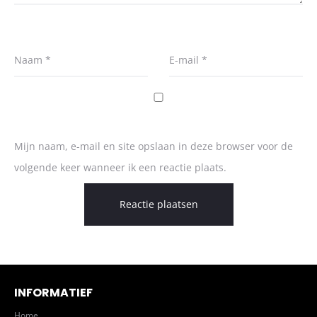
Naam
*
E-mail
*
Mijn naam, e-mail en site opslaan in deze browser voor de
volgende keer wanneer ik een reactie plaats.
INFORMATIEF
Home