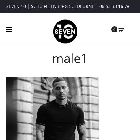
SEVEN 10 | SCHUIFELENBERG 5C, DEURNE | 06 53 33 16 78
0
male1