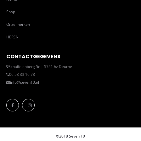
Shop
Onze merken
HEREN
CONTACTGEGEVENS
Schuifelenberg 5c | 5751 hz Deurne
06 53 33 16 78
info@seven10.nl
©2018 Seven 10