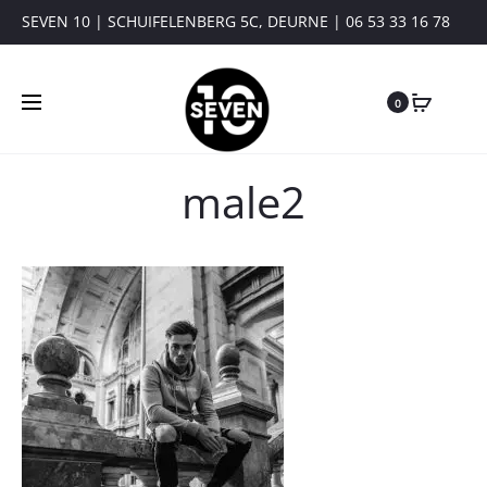
SEVEN 10 | SCHUIFELENBERG 5C, DEURNE | 06 53 33 16 78
0
male2