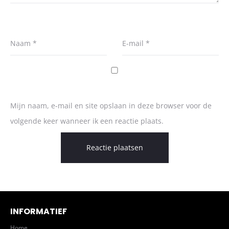
Naam
*
E-mail
*
Mijn naam, e-mail en site opslaan in deze browser voor de
volgende keer wanneer ik een reactie plaats.
INFORMATIEF
Home