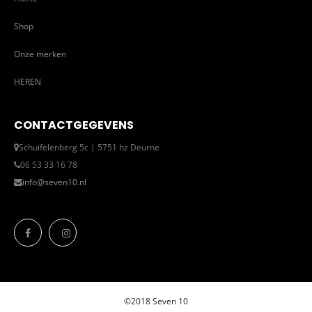
Shop
Onze merken
HEREN
CONTACTGEGEVENS
Schuifelenberg 5c | 5751 hz Deurne
06 53 33 16 78
info@seven10.nl
©2018 Seven 10