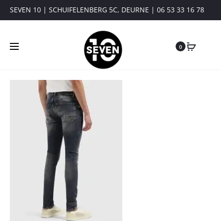
SEVEN 10 | SCHUIFELENBERG 5C, DEURNE | 06 53 33 16 78
0