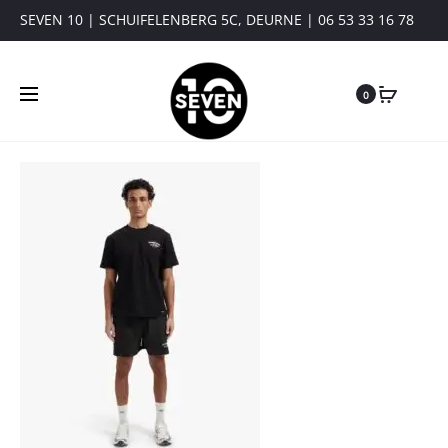
SEVEN 10 | SCHUIFELENBERG 5C, DEURNE | 06 53 33 16 78
0