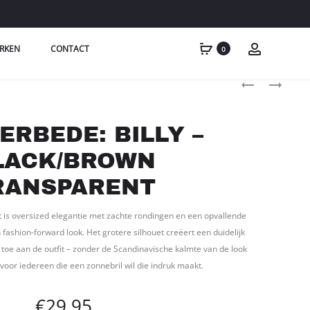
RKEN
CONTACT
0
Produc
A.KJAERBEDE:
A.KJAERBEDE:
BILLY
CHARLIE
naviga
–
–
ERBEDE: BILLY –
DEMI
ECRU
TORTOISE
TRANSPAREN
LACK/BROWN
RANSPARENT
t is oversized elegantie met zachte rondingen en een opvallende
 fashion-forward look. Het grotere silhouet creëert een duidelijk
r toe aan de outfit – zonder de Scandinavische kalmte van de look
is voor iedereen die een zonnebril wil die indruk maakt.
€
29,95