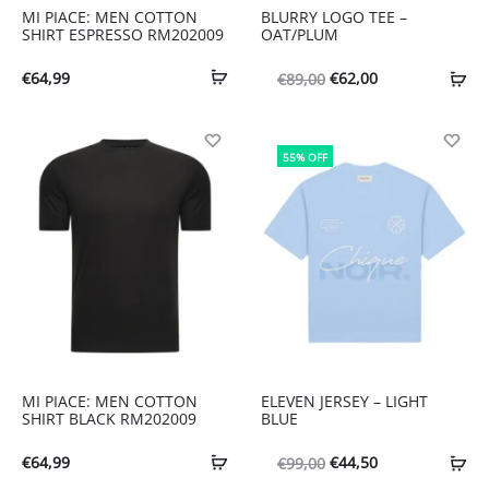
MI PIACE: MEN COTTON
BLURRY LOGO TEE –
SHIRT ESPRESSO RM202009
OAT/PLUM
Oorspronkelijke
Huidige
€
64,99
€
62,00
€
89,00
prijs
prijs
was:
is:
55% OFF
€89,00.
€62,00.
MI PIACE: MEN COTTON
ELEVEN JERSEY – LIGHT
SHIRT BLACK RM202009
BLUE
Oorspronkelijke
Huidige
€
64,99
€
44,50
€
99,00