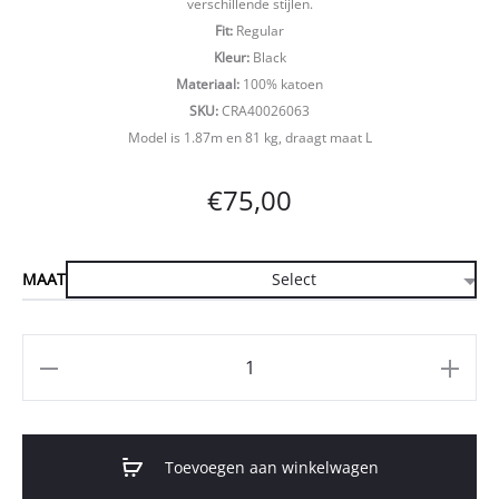
verschillende stijlen.
Fit:
Regular
Kleur:
Black
Materiaal:
100% katoen
SKU:
CRA40026063
Model is 1.87m en 81 kg, draagt maat L
€
75,00
MAAT
Aantal
Toevoegen aan winkelwagen