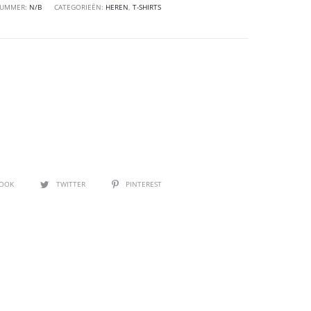
NUMMER:
N/B
CATEGORIEËN:
HEREN
,
T-SHIRTS
BOOK
TWITTER
PINTEREST