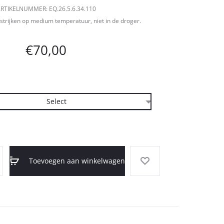
RTIKELNUMMER: EQ.26.5.6.34.110
strijken op medium temperatuur, niet in de droger.
€
70,00
Toevoegen aan winkelwagen