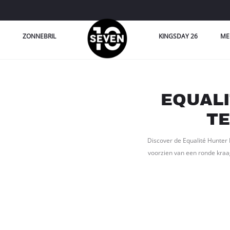
ZONNEBRIL
KINGSDAY 26
ME
EQUAL
TE
Discover de Equalité Hunter B
voorzien van een ronde kraag