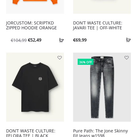
JORCUSTOM: SCRIPTKD
DON’T WASTE CULTURE:
ZIPPED HOODIE ORANGE
JAVARI TEE | OFF-WHITE
Oorspronkelijke
Huidige
€
52,49
€
69,99
€
104,99
prijs
prijs
was:
is:
36% OFF
€104,99.
€52,49.
DON’T WASTE CULTURE:
Pure Path: The Jone Skinny
FELORA TEE | BLACK
Fit Jeans w1598