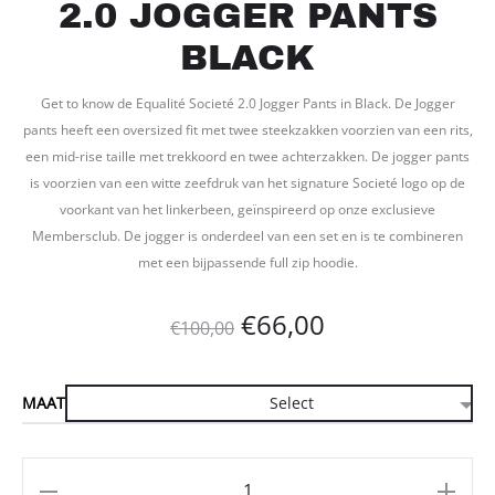
2.0 JOGGER PANTS
BLACK
Get to know de Equalité Societé 2.0 Jogger Pants in Black. De Jogger
pants heeft een oversized fit met twee steekzakken voorzien van een rits,
een mid-rise taille met trekkoord en twee achterzakken. De jogger pants
is voorzien van een witte zeefdruk van het signature Societé logo op de
voorkant van het linkerbeen, geïnspireerd op onze exclusieve
Membersclub. De jogger is onderdeel van een set en is te combineren
met een bijpassende full zip hoodie.
Oorspronkelijke
Huidige
€
66,00
€
100,00
prijs
prijs
MAAT
was:
is:
€100,00.
€66,00.
Aantal