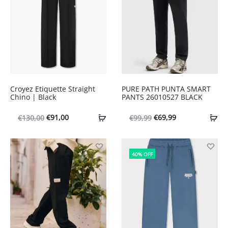
Croyez Etiquette Straight
PURE PATH PUNTA SMART
Chino | Black
PANTS 26010527 BLACK
Oorspronkelijke
Huidige
Oorspronkelijke
Huidige
€
91,00
€
69,99
€
130,00
€
99,99
prijs
prijs
prijs
prijs
was:
is:
was:
is:
40% OFF
€130,00.
€91,00.
€99,99.
€69,99.