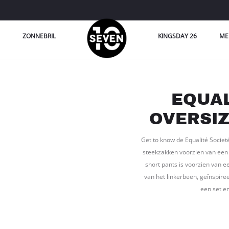
ZONNEBRIL
KINGSDAY 26
ME
EQUAL
OVERSI
Get to know de Equalité Societ
steekzakken voorzien van een r
short pants is voorzien van e
van het linkerbeen, geïnspir
een set e